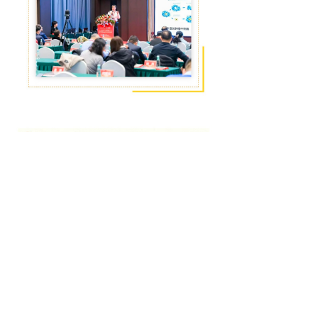
上一篇：
无
ꄴ
下一篇：
无
ꄲ
地址：辽宁省沈阳市和平区和平北大街55号（宋任穷旧居）