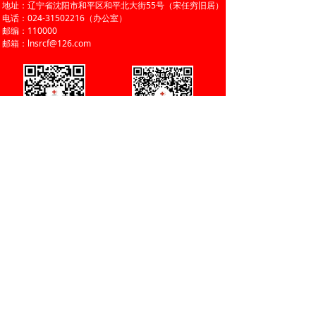
地址：辽宁省沈阳市和平区和平北大街55号（宋任穷旧居）
电话：024-31502216（办公室）
邮编：110000
邮箱：lnsrcf@126.com
官方微信
官方微博
首页
关于我们
我们的项目
我们的伙伴
信息披露
政策法规
版权所有：
辽宁省红十字基金会
辽ICP备2022011071号-1