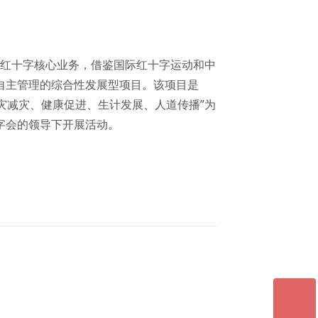
红十字核心业务，借鉴国际红十字运动和中
自主管理的综合性发展型项目。该项目是
灾减灾、健康促进、生计发展、人道传播”为
字会的领导下开展活动。
ꁸ