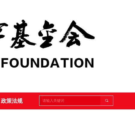
ꁹ
政策法规
끠