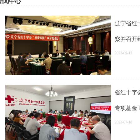
新闻中心
辽宁省红
察并召开
2023-09-15
省红十字
专项基金
2023-07-18