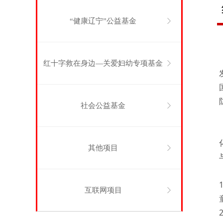
“健康辽宁”公益基金
ꁕ
红十字救在身边—关爱妇幼专项基金
ꁕ
社会公益基金
ꁕ
其他项目
ꁕ
互联网项目
ꁕ