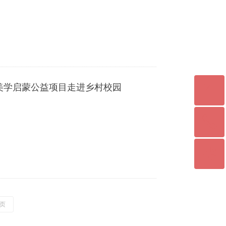
ꁸ
”美学启蒙公益项目走进乡村校园
ꂅ
回到顶部
ꀥ
024-31314869
官方微信
页