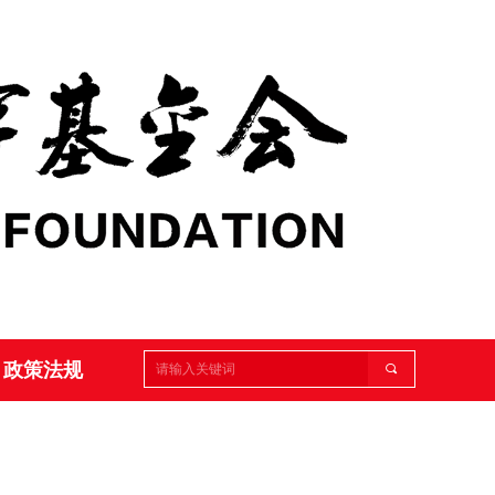
ꁹ
政策法规
끠